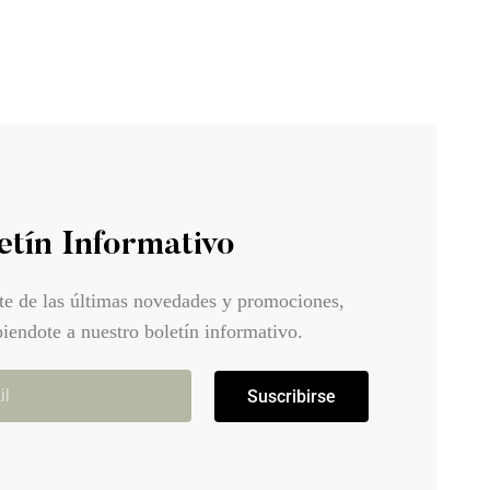
etín Informativo
te de las últimas novedades y promociones,
biendote a nuestro boletín informativo.
Suscribirse