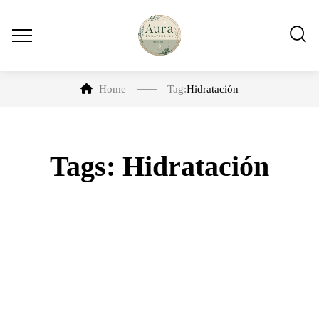
Home
Tag:
Hidratación
Tags: Hidratación
Cómo hacer
Protección de la piel
Tips
Vitamina C + Retinal de día:
el combo que tu piel necesita