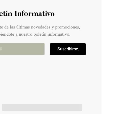
etín Informativo
te de las últimas novedades y promociones,
biendote a nuestro boletín informativo.
Suscribirse