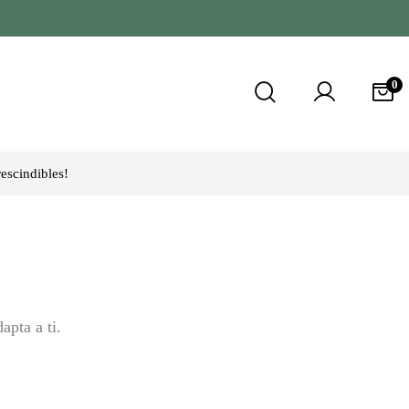
0
escindibles!
apta a ti.