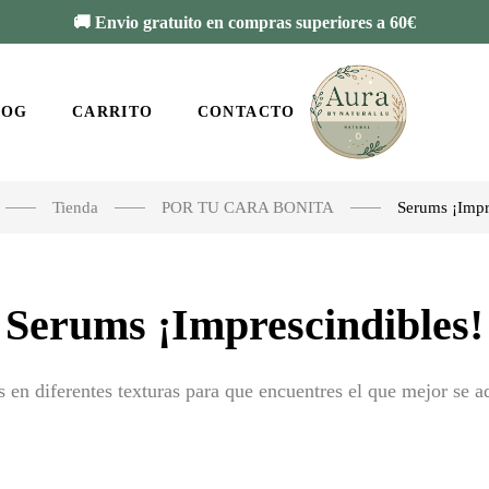
🚚 Envio gratuito en compras superiores a 60€
LOG
CARRITO
CONTACTO
Tienda
POR TU CARA BONITA
Serums ¡Impr
Serums ¡Imprescindibles!
 en diferentes texturas para que encuentres el que mejor se ad