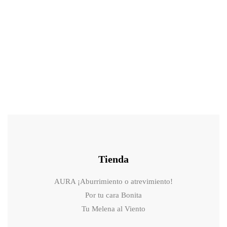
9.99
€
La brocha estrella que tu maquillaje líquido, polvo o crema merece
Tienda
AURA ¡Aburrimiento o atrevimiento!
Por tu cara Bonita
Tu Melena al Viento