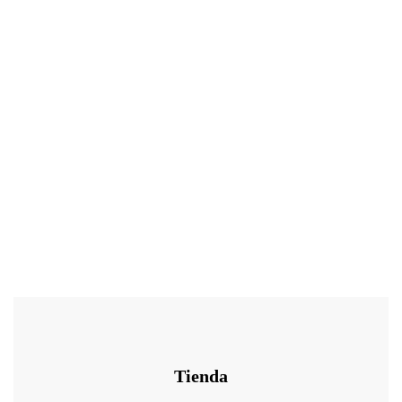
23.00
€
-
61.50
€
Sinergia aceites esenciales THIEVES Young Living
Tienda