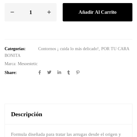
Añadir Al Carrito
Categorías:
Contornos ¡ cuida lo más delicado!
,
POR TU CARA
BONITA
Marca:
Mesoestetic
Share:
Descripción
Formula diseñada para tratar las arrugas desde el origen y