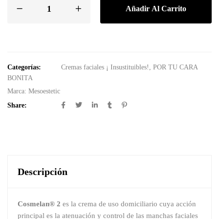
Añadir Al Carrito
Categorías:
Cremas faciales ¡ Insustituibles!
,
POR TU CARA
BONITA
Marca:
Mesoestetic
Share:
Descripción
Cosmelan® 2
es la crema de uso domiciliario cuya acción
principal es la atenuación y control de las manchas faciales