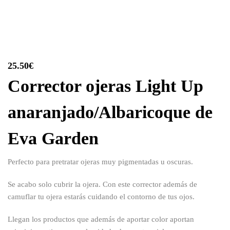
25.50
€
Corrector ojeras Light Up
anaranjado/Albaricoque de
Eva Garden
Perfecto para pretratar ojeras muy pigmentadas u oscuras.
Se acabo solo cubrir la ojera. Con este corrector además de
camuflar tu ojera estarás cuidando el contorno de tus ojos.
Llegan los productos que además de aportar color aportan