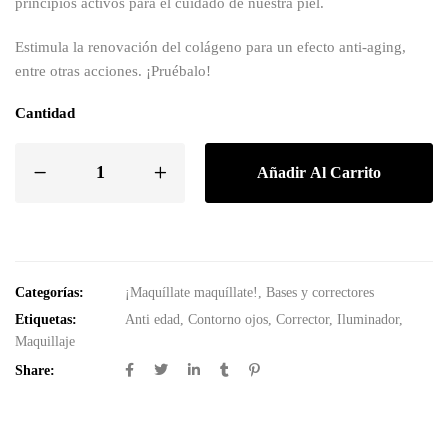
principios activos para el cuidado de nuestra piel.
Estimula la renovación del colágeno para un efecto anti-aging,
entre otras acciones. ¡Pruébalo!
Cantidad
Añadir Al Carrito
Categorías:
¡Maquíllate maquíllate!
,
Bases y correctores
Etiquetas:
Anti edad
,
Contorno ojos
,
Corrector
,
Iluminador
,
Maquillaje
Share: