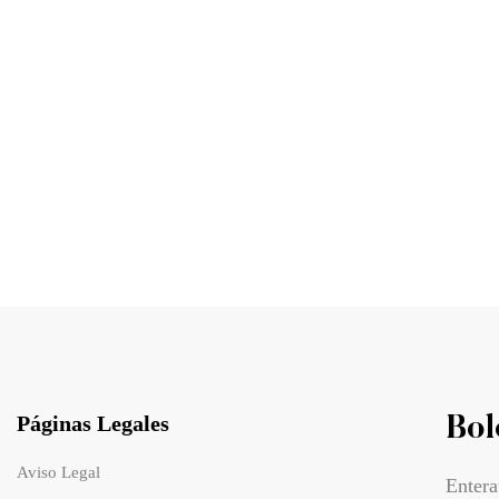
39.00
€
39.00
€
uillaje en Serum Skin Tint Crema
Base de maquillaje en Serum Ski
Eva Garden
oscuro Eva Garden
Páginas Legales
Bol
Aviso Legal
Entera