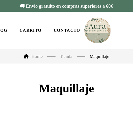
🚚 Envio gratuito en compras superiores a 60€
LOG
CARRITO
CONTACTO
Home
Tienda
Maquillaje
Maquillaje