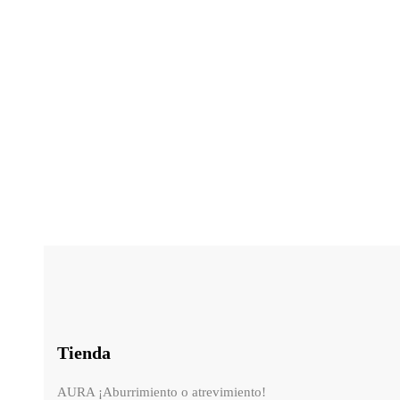
39.00
€
Base de maquillaje en Serum Skin Tint
Base de maq
Tostado Eva Garden
Tienda
AURA ¡Aburrimiento o atrevimiento!