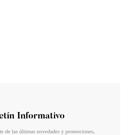
39.00
€
n Tint Beige
Base de maquillaje Serum Skin Tint Beige
claro Eva Garden
etín Informativo
te de las últimas novedades y promociones,