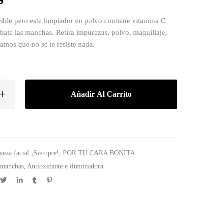
creíble pero este limpiador en polvo contiene vitamina C
bate las manchas. Retira impurezas, polvo, maquillaje,
amos que no se le resiste nada.
Añadir Al Carrito
ieza facial ¡Siempre!
,
POR TU CARA BONITA
 manchas
,
Antioxidante e iluminadora