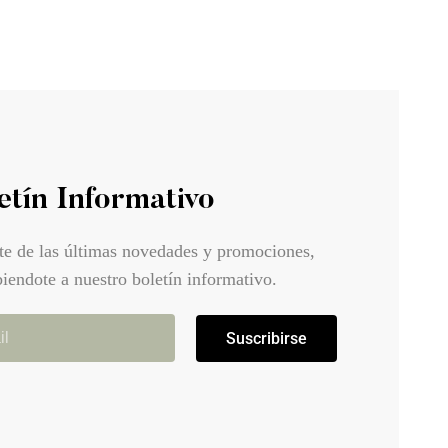
etín Informativo
te de las últimas novedades y promociones,
biendote a nuestro boletín informativo.
Suscribirse