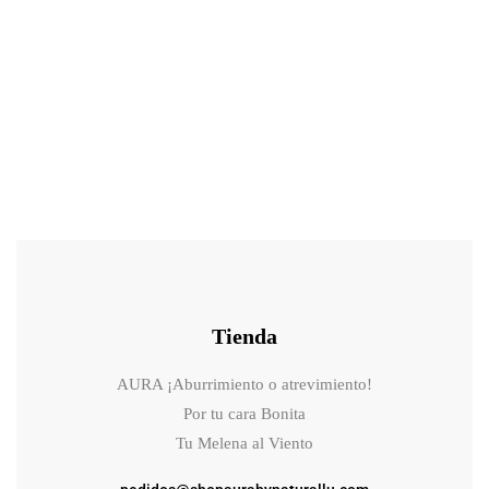
46.90
€
52.10
€
Mesoestetic age element® brightening eye contour gel-crema
iluminador para el contorno de ojos
Tienda
AURA ¡Aburrimiento o atrevimiento!
Por tu cara Bonita
Tu Melena al Viento