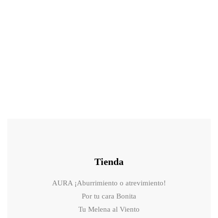
26.00
€
30.00
€
Kit de 9 Bombas de Baño Efervescentes 100g – Aromaterapia
Relajante con Ingredientes Naturales | Regalo Perfecto para Spa en
Casa ¿Te
Tienda
AURA ¡Aburrimiento o atrevimiento!
Por tu cara Bonita
Tu Melena al Viento