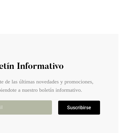
etín Informativo
te de las últimas novedades y promociones,
biendote a nuestro boletín informativo.
Suscribirse