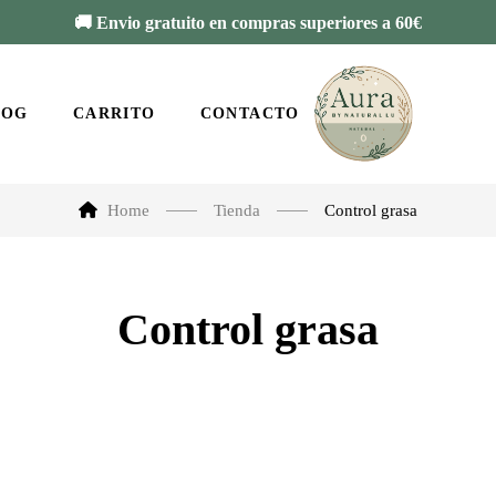
🚚 Envio gratuito en compras superiores a 60€
LOG
CARRITO
CONTACTO
Home
Tienda
Control grasa
Control grasa