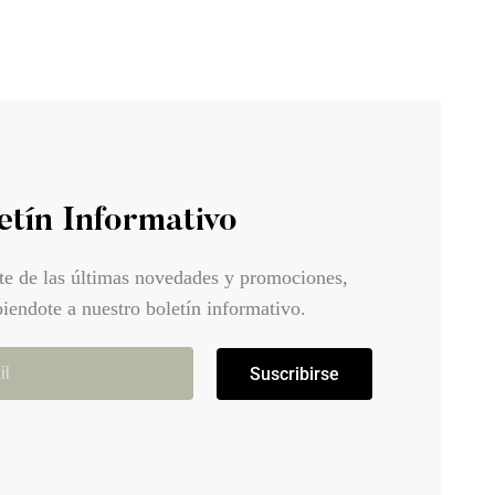
etín Informativo
te de las últimas novedades y promociones,
biendote a nuestro boletín informativo.
Suscribirse