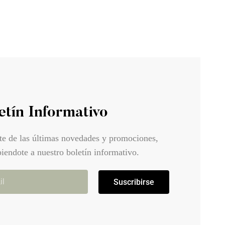
etín Informativo
te de las últimas novedades y promociones,
biendote a nuestro boletín informativo.
Suscribirse