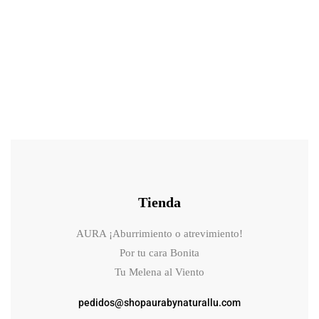
28.90
€
30.90
€
Esencia Bífida Ferment Mixsoon
Tienda
AURA ¡Aburrimiento o atrevimiento!
Por tu cara Bonita
Tu Melena al Viento
pedidos@shopaurabynaturallu.com