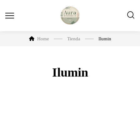
Home
Tienda
Ilumin
Ilumin
-10%