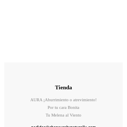
46.90
€
52.10
€
Mesoestetic age element® brightening eye contour gel-crema
iluminador para el contorno de ojos
Tienda
AURA ¡Aburrimiento o atrevimiento!
Por tu cara Bonita
Tu Melena al Viento