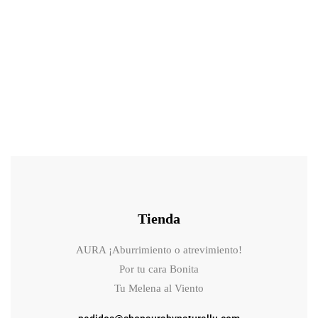
46.90
€
52.10
€
Mesoestetic age element® brightening eye contour gel-crema
iluminador para el contorno de ojos
Tienda
AURA ¡Aburrimiento o atrevimiento!
Por tu cara Bonita
Tu Melena al Viento