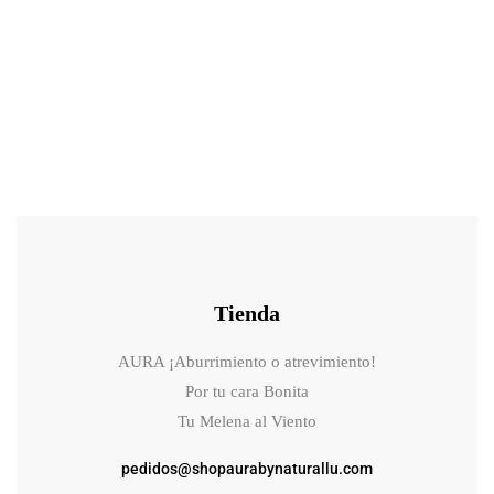
43.00
€
49.00
€
Sérum exosomas ID EXO-V PLUS AMPOULE Id Placosmetic
Tienda
AURA ¡Aburrimiento o atrevimiento!
Por tu cara Bonita
Tu Melena al Viento
pedidos@shopaurabynaturallu.com