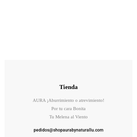
17.50
€
Champú Extra Suave Infantil Valquer 0%, Libre químicos, natural.
Tienda
AURA ¡Aburrimiento o atrevimiento!
Por tu cara Bonita
Tu Melena al Viento
pedidos@shopaurabynaturallu.com