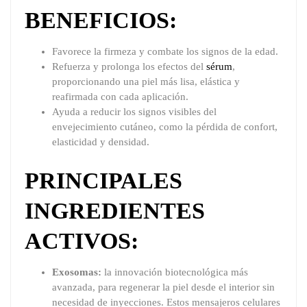
BENEFICIOS:
Favorece la firmeza y combate los signos de la edad.
Refuerza y prolonga los efectos del
sérum
,
proporcionando una piel más lisa, elástica y
reafirmada con cada aplicación.
Ayuda a reducir los signos visibles del
envejecimiento cutáneo, como la pérdida de confort,
elasticidad y densidad.
PRINCIPALES
INGREDIENTES
ACTIVOS:
Exosomas:
la innovación biotecnológica más
avanzada, para regenerar la piel desde el interior sin
necesidad de inyecciones. Estos mensajeros celulares