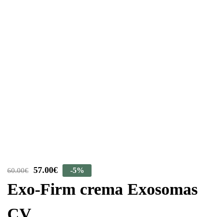
57.00
€
-5%
60.00
€
Exo-Firm crema Exosomas
CV