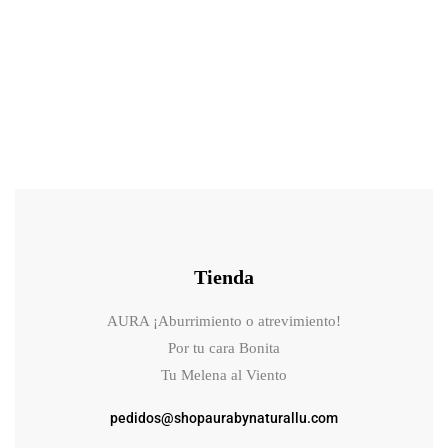
Light Defence Primer SPF 50 .Protector 360º y primer de Eva
Garden
Tienda
AURA ¡Aburrimiento o atrevimiento!
Por tu cara Bonita
Tu Melena al Viento
pedidos@shopaurabynaturallu.com